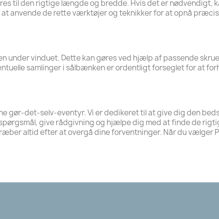
res til den rigtige længde og bredde. Hvis det er nødvendigt, 
t at anvende de rette værktøjer og teknikker for at opnå præcise
nder vinduet. Dette kan gøres ved hjælp af passende skruer ell
eventuelle samlinger i sålbænken er ordentligt forseglet for at
ine gør-det-selv-eventyr. Vi er dedikeret til at give dig den bed
 spørgsmål, give rådgivning og hjælpe dig med at finde de rigtige 
er altid efter at overgå dine forventninger. Når du vælger Profi