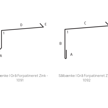
Vis her
Vis her


ænke I Grå Forpatineret Zink -
Sålbænke I Grå Forpatineret Zi
1091
1092