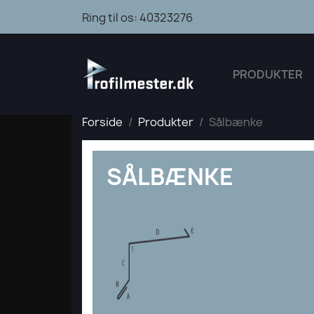
Ring til os:
40323276
PRODUKTER
Forside
Produkter
Sålbænke
SÅLBÆNKE