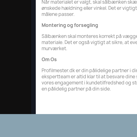
Når materialet er valgt, skal sålbænken skæ
ønskede hældning eller vinkel. Det er vigtig
målene passer.
Montering og forsegling
Sålbænken skal monteres korrekt på væggen u
materiale. Det er også vigtigt at sikre, at 
murværket.
Om Os
Profilmester.dk er din pålidelige partner i d
ekspertteam er altid klar til at besvare dine
vores engagement i kundetilfredshed og stræb
en pålidelig partner på din side.