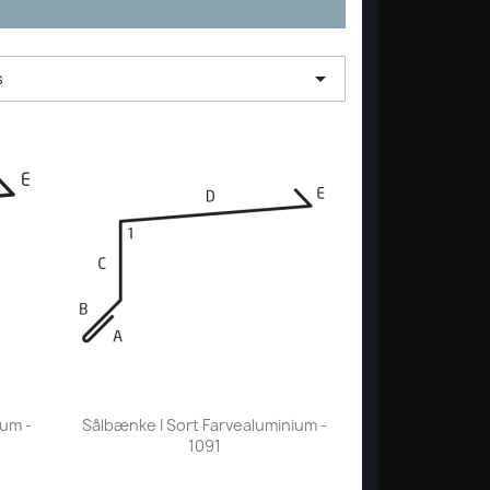

s
Vis her

ium -
Sålbænke I Sort Farvealuminium -
1091