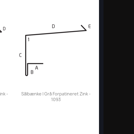
Vis her

nk -
Sålbænke I Grå Forpatineret Zink -
1093