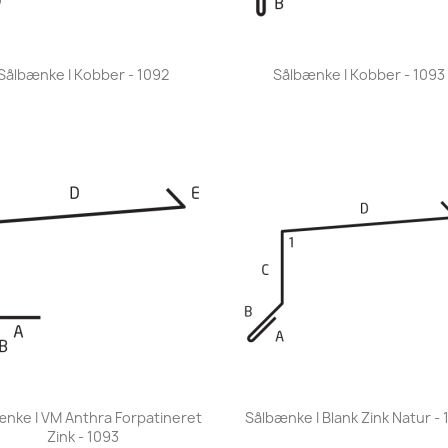
Vis her
Vis her


Sålbænke I Kobber - 1092
Sålbænke I Kobber - 1093
Vis her
Vis her


ænke I VM Anthra Forpatineret
Sålbænke I Blank Zink Natur - 
Zink - 1093