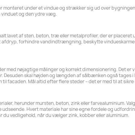
r er monteret under et vindue og strækker sig ud over bygning
 vinduet og den ydre væg.
lt lavet af sten, beton, træ eller metalprofiler, der er placer
dt afdryp, forhindre vandindtrængning, beskytte vindueskarm
der med nøjagtige målinger og korrekt dimensionering. Det er 
er. Desuden skal højden og længden af sålbænken også tages i 
l facaden. Mål altid efter flere steder – det er med til at sikre 
rialer, herunder mursten, beton, zink eller farvealuminium. Va
e udseende. Hvert materiale har sine egne fordele og udfordri
r du vedligehold, når du vælger zink, kobber eller aluminium.