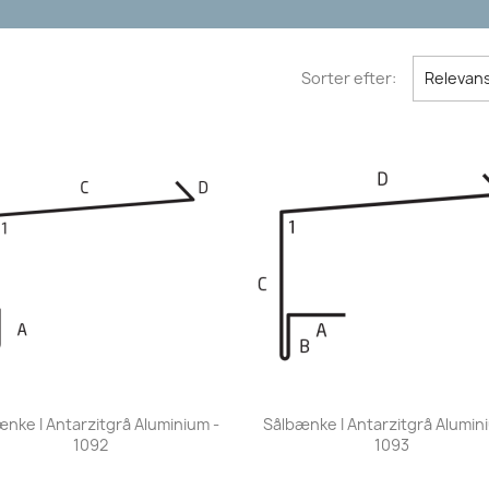
Sorter efter:
Relevan
Vis her
Vis her


nke I Antarzitgrå Aluminium -
Sålbænke I Antarzitgrå Alumin
1092
1093