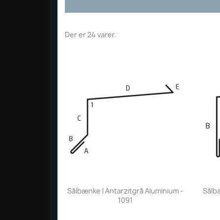
Der er 24 varer.
Vis her

Sålbænke I Antarzitgrå Aluminium -
Sålbæ
1091