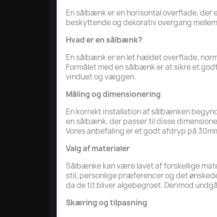
En sålbænk er en horisontal overflade, de
beskyttende og dekorativ overgang mellem
Hvad er en sålbænk?
En sålbænk er en let hældet overflade, norma
Formålet med en sålbænk er at sikre et go
vinduet og væggen.
Måling og dimensionering
En korrekt installation af sålbænken begyn
en sålbænk, der passer til disse dimension
Vores anbefaling er et godt afdryp på 30mm ti
Valg af materialer
Sålbænke kan være lavet af forskellige mate
stil, personlige præferencer og det ønsked
da de tit bliver algebegroet. Derimod undgå
Skæring og tilpasning