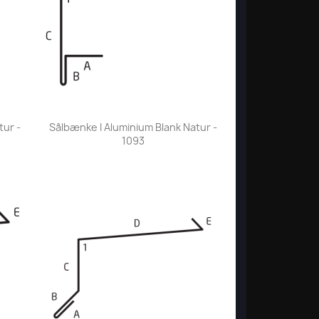
Vis her

tur -
Sålbænke I Aluminium Blank Natur -
1093