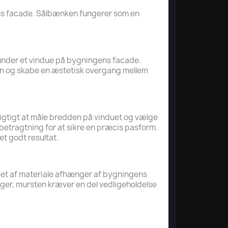
ens facade. Sålbænken fungerer som en
et under et vindue på bygningens facade.
en og skabe en æstetisk overgang mellem
vigtigt at måle bredden på vinduet og vælge
betragtning for at sikre en præcis pasform.
et godt resultat.
lget af materiale afhænger af bygningens
nger, mursten kræver en del vedligeholdelse