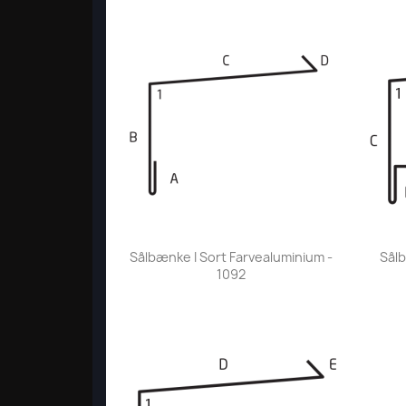
Vis her

Sålbænke I Sort Farvealuminium -
Sålb
1092