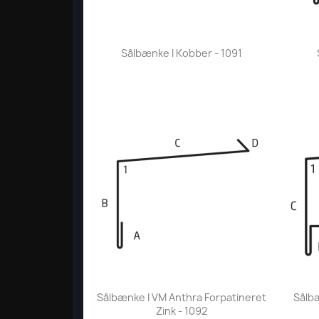
Vis her

Sålbænke I Kobber - 1091
Vis her

Sålbænke I VM Anthra Forpatineret
Sålb
Zink - 1092