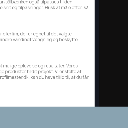
kan sålbænken også tilpasses til den
 snit og tilpasninger. Husk at måle efter, så
er lim, der er egnet til det valgte
 forhindre vandindtrængning og beskytte
st mulige oplevelse og resultater. Vores
produkter til dit projekt. Vi er stolte af
lmester.dk, kan du have tillid til, at du får