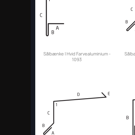
Vis her

Sålbænke I Hvid Farvealuminium -
Sålbæ
1093