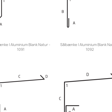
Vis her
Vis her


nke I Aluminium Blank Natur -
Sålbænke I Aluminium Blank Na
1091
1092