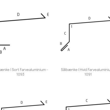
Vis her
Vis her


ænke I Sort Farvealuminium -
Sålbænke I Hvid Farvealumini
1093
1091