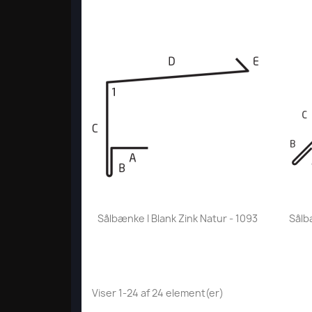
Vis her

Sålbænke I Blank Zink Natur - 1093
Sålb
Viser 1-24 af 24 element(er)