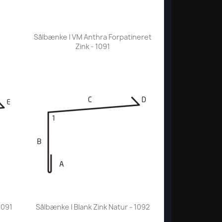
Vis her

Sålbænke I VM Anthra Forpatineret
Zink - 1091
Vis her

1091
Sålbænke I Blank Zink Natur - 1092