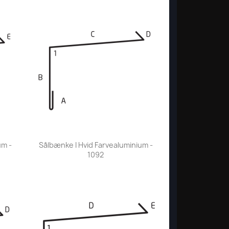
Vis her

um -
Sålbænke I Hvid Farvealuminium -
1092