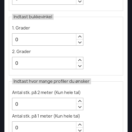
keyboard_arrow_down
Indtast bukkevinkel
1. Grader
keyboard_arrow_up
keyboard_arrow_down
2. Grader
keyboard_arrow_up
keyboard_arrow_down
Indtast hvor mange profiler du ønsker
Antal stk. på 2 meter
(
Kun hele tal
)
keyboard_arrow_up
keyboard_arrow_down
Antal stk. på 1 meter
(
Kun hele tal
)
keyboard_arrow_up
keyboard_arrow_down