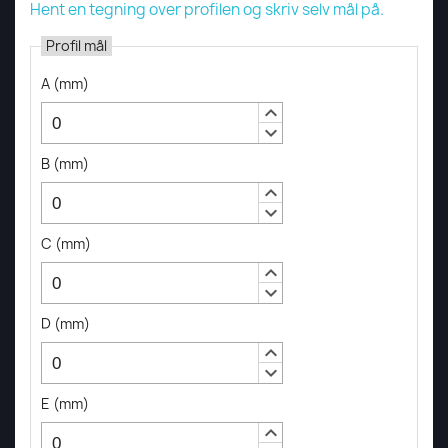
Hent en tegning over profilen og skriv selv mål på.
Profil mål
A
(
mm
)
keyboard_arrow_up
keyboard_arrow_down
B
(
mm
)
keyboard_arrow_up
keyboard_arrow_down
C
(
mm
)
keyboard_arrow_up
keyboard_arrow_down
D
(
mm
)
keyboard_arrow_up
keyboard_arrow_down
E
(
mm
)
keyboard_arrow_up