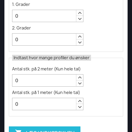
1. Grader
keyboard_arrow_up
keyboard_arrow_down
2. Grader
keyboard_arrow_up
keyboard_arrow_down
Indtast hvor mange profiler du ønsker
Antal stk. på 2 meter
(
Kun hele tal
)
keyboard_arrow_up
keyboard_arrow_down
Antal stk. på 1 meter
(
Kun hele tal
)
keyboard_arrow_up
keyboard_arrow_down