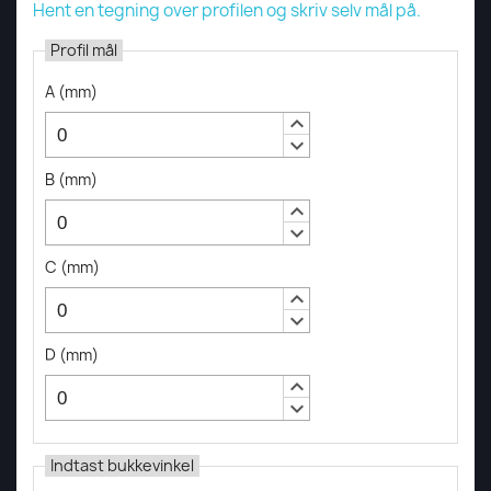
Hent en tegning over profilen og skriv selv mål på.
Profil mål
A
(
mm
)
keyboard_arrow_up
keyboard_arrow_down
B
(
mm
)
keyboard_arrow_up
keyboard_arrow_down
C
(
mm
)
keyboard_arrow_up
keyboard_arrow_down
D
(
mm
)
keyboard_arrow_up
keyboard_arrow_down
Indtast bukkevinkel