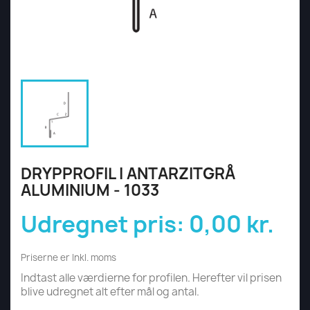
DRYPPROFIL I ANTARZITGRÅ
ALUMINIUM - 1033
Udregnet pris:
0,00 kr.
Priserne er Inkl. moms
Indtast alle værdierne for profilen. Herefter vil prisen
blive udregnet alt efter mål og antal.