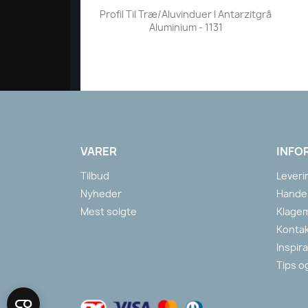
Vis her

Profil Til Træ/aluvinduer I Antarzitgrå
Aluminium - 1131
VARER
INFO
Tilbud
Leveri
Nyheder
Handel
Mest solgte
Klage
Kontak
Inspir
Tips o