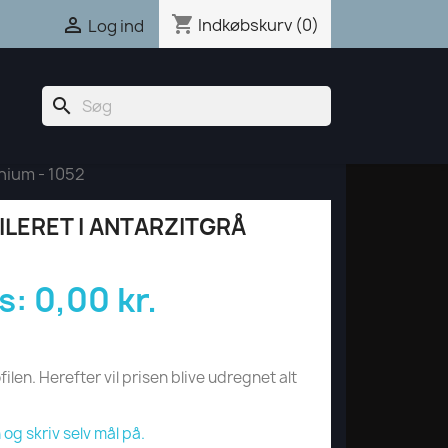
shopping_cart

Indkøbskurv
(0)
Log ind
search
nium - 1052
LERET I ANTARZITGRÅ
s:
0,00 kr.
filen. Herefter vil prisen blive udregnet alt
og skriv selv mål på.