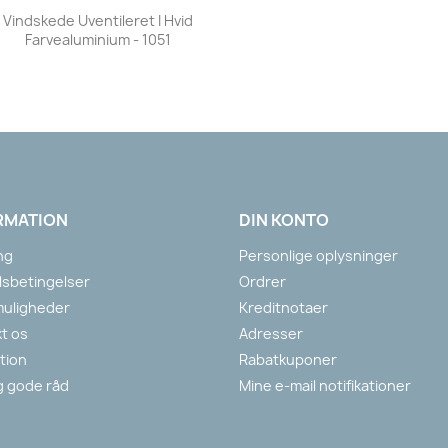
Vis her

Vindskede Uventileret I Hvid
Farvealuminium - 1051
RMATION
DIN KONTO
ng
Personlige oplysninger
sbetingelser
Ordrer
muligheder
Kreditnotaer
t os
Adresser
ation
Rabatkuponer
g gode råd
Mine e-mail notifikationer