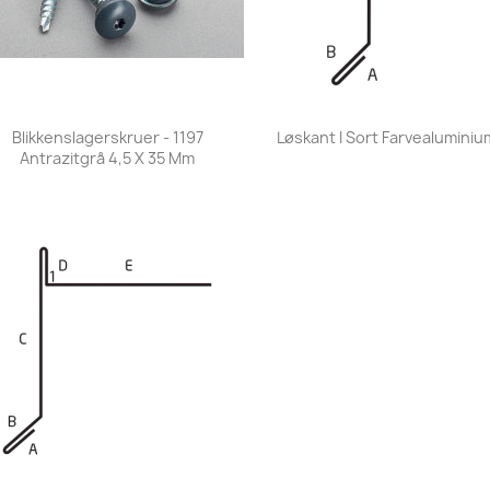
Vis her
Vis her


Blikkenslagerskruer - 1197
Løskant I Sort Farvealuminiu
Antrazitgrå 4,5 X 35 Mm