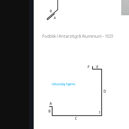
Vis her

Fodblik I Antarzitgrå Aluminium - 1021