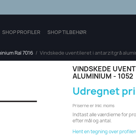
SHOP PROFILER
SHOP TILBEHØR
inium Ral 7016
Vindskede uventileret i antarzitgrå alumi
VINDSKEDE UVENTI
ALUMINIUM - 1052
Udregnet pri
Priserne er Inkl. moms
Indtast alle værdierne for pro
efter mål og antal.
Hent en tegning over profilen 