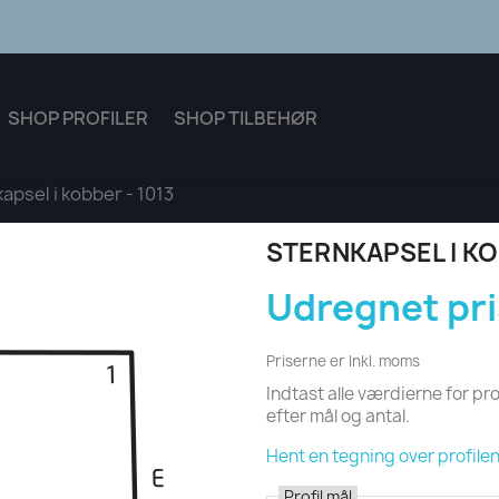
SHOP PROFILER
SHOP TILBEHØR
apsel i kobber - 1013
STERNKAPSEL I KO
Udregnet pri
Priserne er Inkl. moms
Indtast alle værdierne for pro
efter mål og antal.
Hent en tegning over profilen 
Profil mål