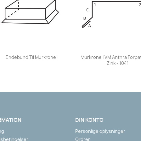
Vis her
Vis her


Endebund Til Murkrone
Murkrone I VM Anthra Forpa
Zink - 1041
RMATION
DIN KONTO
ng
Personlige oplysninger
sbetingelser
Ordrer