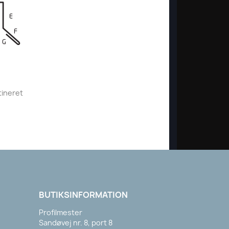
tineret
BUTIKSINFORMATION
Profilmester
Sandøvej nr. 8, port 8