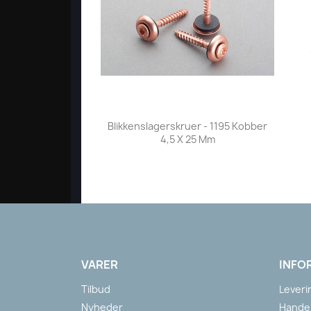
Vis her

Blikkenslagerskruer - 1195 Kobber
4,5 X 25 Mm
VARER
INFO
Tilbud
Leveri
Nyheder
Handel