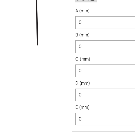
A
(
mm
)
B
(
mm
)
C
(
mm
)
D
(
mm
)
E
(
mm
)