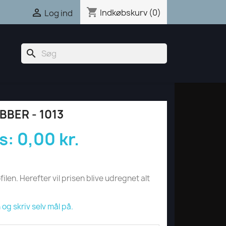
shopping_cart

Indkøbskurv
(0)
Log ind
search
BBER - 1013
s:
0,00 kr.
filen. Herefter vil prisen blive udregnet alt
og skriv selv mål på.