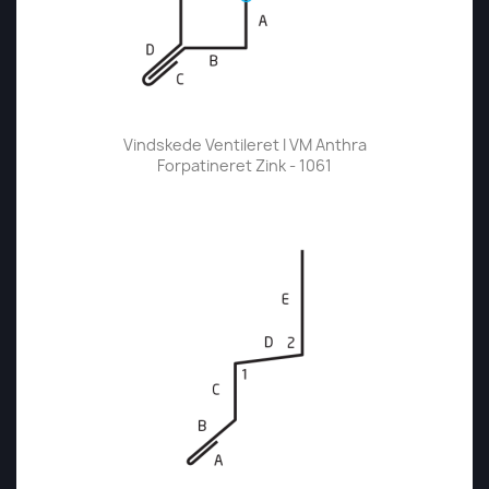
Vindskede Ventileret I VM Anthra
Forpatineret Zink - 1061