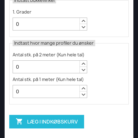
Indtast bukkevinkel
1. Grader
keyboard_arrow_up
keyboard_arrow_down
Indtast hvor mange profiler du ønsker
Antal stk. på 2 meter
(
Kun hele tal
)
keyboard_arrow_up
keyboard_arrow_down
Antal stk. på 1 meter
(
Kun hele tal
)
keyboard_arrow_up
keyboard_arrow_down

LÆG I INDKØBSKURV