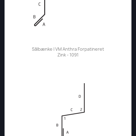
Sålbænke I VM Anthra Forpatineret
Zink - 1091