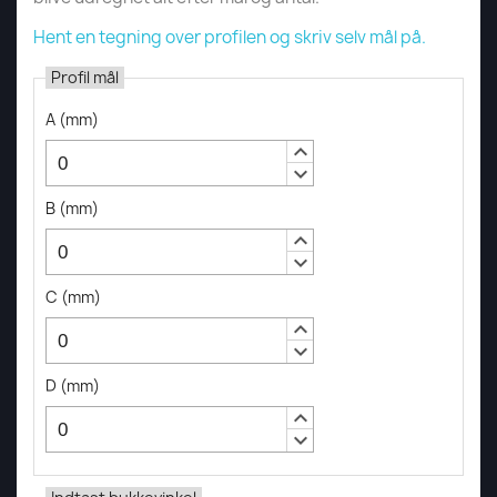
Hent en tegning over profilen og skriv selv mål på.
Profil mål
A
(
mm
)
keyboard_arrow_up
keyboard_arrow_down
B
(
mm
)
keyboard_arrow_up
keyboard_arrow_down
C
(
mm
)
keyboard_arrow_up
keyboard_arrow_down
D
(
mm
)
keyboard_arrow_up
keyboard_arrow_down