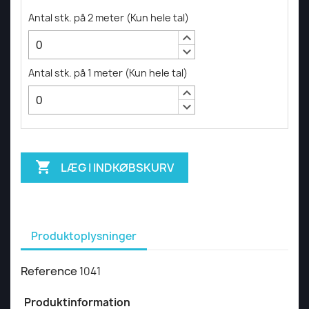
Antal stk. på 2 meter
(
Kun hele tal
)
keyboard_arrow_up
keyboard_arrow_down
Antal stk. på 1 meter
(
Kun hele tal
)
keyboard_arrow_up
keyboard_arrow_down

LÆG I INDKØBSKURV
Produktoplysninger
Reference
1041
Produktinformation