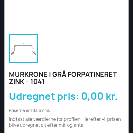
MURKRONE I GRÅ FORPATINERET
ZINK - 1041
Udregnet pris:
0,00 kr.
Priserne er Inkl. moms
Indtast alle værdierne for profilen. Herefter vil prisen
blive udregnet alt efter mål og antal.