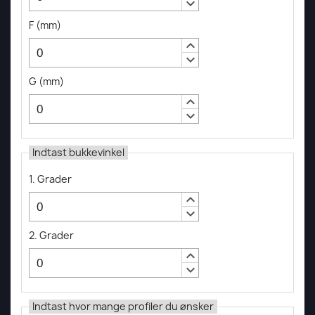
keyboard_arrow_down
F
(
mm
)
keyboard_arrow_up
keyboard_arrow_down
G
(
mm
)
keyboard_arrow_up
keyboard_arrow_down
Indtast bukkevinkel
1. Grader
keyboard_arrow_up
keyboard_arrow_down
2. Grader
keyboard_arrow_up
keyboard_arrow_down
Indtast hvor mange profiler du ønsker