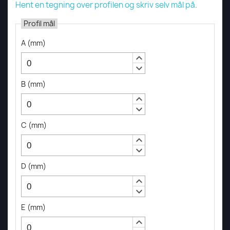
Hent en tegning over profilen og skriv selv mål på.
Profil mål
A
(
mm
)
keyboard_arrow_up
keyboard_arrow_down
B
(
mm
)
keyboard_arrow_up
keyboard_arrow_down
C
(
mm
)
keyboard_arrow_up
keyboard_arrow_down
D
(
mm
)
keyboard_arrow_up
keyboard_arrow_down
E
(
mm
)
keyboard_arrow_up