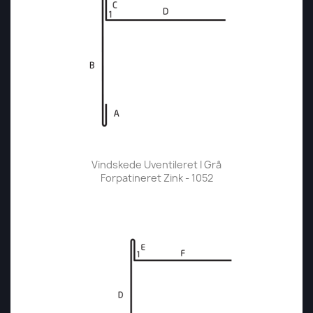
Vindskede Uventileret I Grå
Forpatineret Zink - 1052