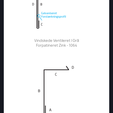
Vindskede Ventileret I Grå
Forpatineret Zink - 1064