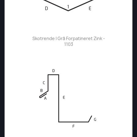
Skotrende I Grå Forpatineret Zink -
1103