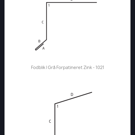
Fodblik I Grå Forpatineret Zink - 1021