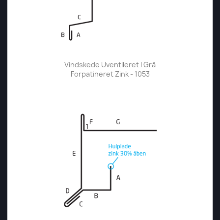
Vindskede Uventileret I Grå
Forpatineret Zink - 1053