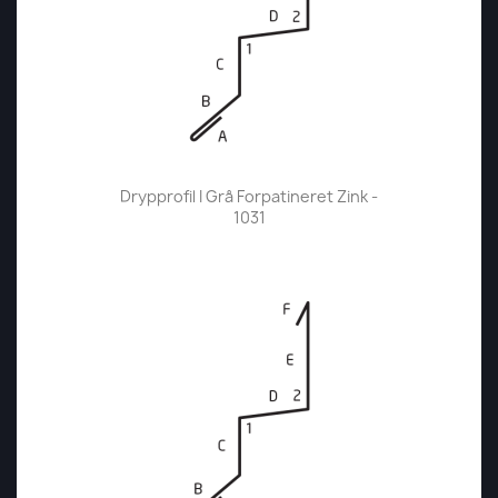
Drypprofil I Grå Forpatineret Zink -
1031