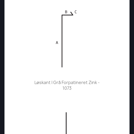
Løskant I Grå Forpatineret Zink -
1073