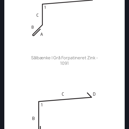
Sålbænke I Grå Forpatineret Zink -
1091