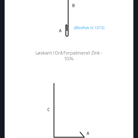
Løskant I Grå Forpatineret Zink -
1074