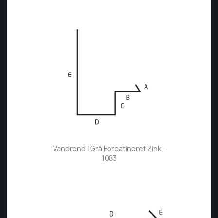
Vandrend I Grå Forpatineret Zink -
1083