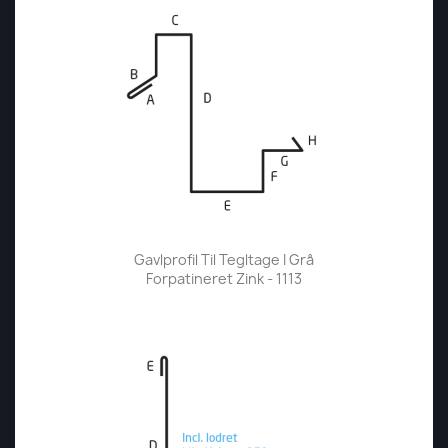
Gavlprofil Til Tegltage I Grå
Forpatineret Zink - 1113