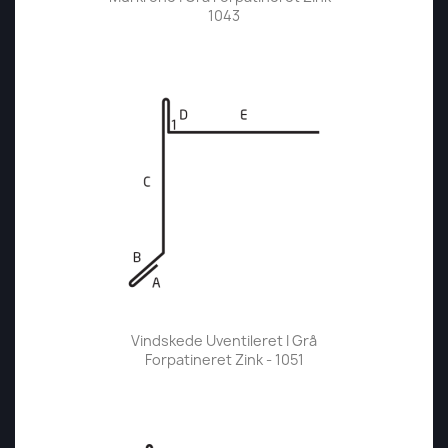
1043
Vindskede Uventileret I Grå
Forpatineret Zink - 1051