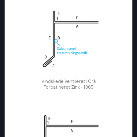
Vindskede Ventileret I Grå
Forpatineret Zink - 1063