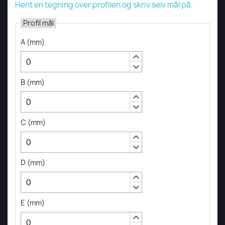
Hent en tegning over profilen og skriv selv mål på.
Profil mål
A
(
mm
)
keyboard_arrow_up
keyboard_arrow_down
B
(
mm
)
keyboard_arrow_up
keyboard_arrow_down
C
(
mm
)
keyboard_arrow_up
keyboard_arrow_down
D
(
mm
)
keyboard_arrow_up
keyboard_arrow_down
E
(
mm
)
keyboard_arrow_up