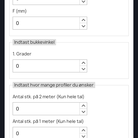
keyboard_arrow_down
F
(
mm
)
keyboard_arrow_up
keyboard_arrow_down
Indtast bukkevinkel
1. Grader
keyboard_arrow_up
keyboard_arrow_down
Indtast hvor mange profiler du ønsker
Antal stk. på 2 meter
(
Kun hele tal
)
keyboard_arrow_up
keyboard_arrow_down
Antal stk. på 1 meter
(
Kun hele tal
)
keyboard_arrow_up
keyboard_arrow_down