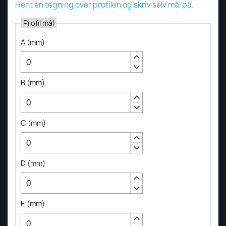
Hent en tegning over profilen og skriv selv mål på.
Profil mål
A
(
mm
)
keyboard_arrow_up
keyboard_arrow_down
B
(
mm
)
keyboard_arrow_up
keyboard_arrow_down
C
(
mm
)
keyboard_arrow_up
keyboard_arrow_down
D
(
mm
)
keyboard_arrow_up
keyboard_arrow_down
E
(
mm
)
keyboard_arrow_up