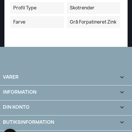
Profil Type
Skotrender
Farve
Grå Forpatineret Zink
VARER

INFORMATION

DIN KONTO

BUTIKSINFORMATION
keyboard_arrow_down