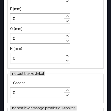
keyboard_arrow_down
F
(
mm
)
keyboard_arrow_up
keyboard_arrow_down
G
(
mm
)
keyboard_arrow_up
keyboard_arrow_down
H
(
mm
)
keyboard_arrow_up
keyboard_arrow_down
Indtast bukkevinkel
1. Grader
keyboard_arrow_up
keyboard_arrow_down
Indtast hvor mange profiler du ønsker