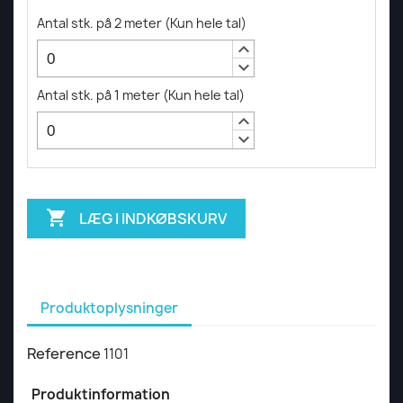
Antal stk. på 2 meter
(
Kun hele tal
)
keyboard_arrow_up
keyboard_arrow_down
Antal stk. på 1 meter
(
Kun hele tal
)
keyboard_arrow_up
keyboard_arrow_down

LÆG I INDKØBSKURV
Produktoplysninger
Reference
1101
Produktinformation